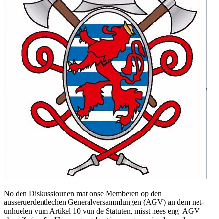
No den Diskussiounen mat onse Memberen op den
ausseruerdentlechen Generalversammlungen (AGV) an dem net-
unhuelen vum Artikel 10 vun de Statuten, misst nees eng AGV