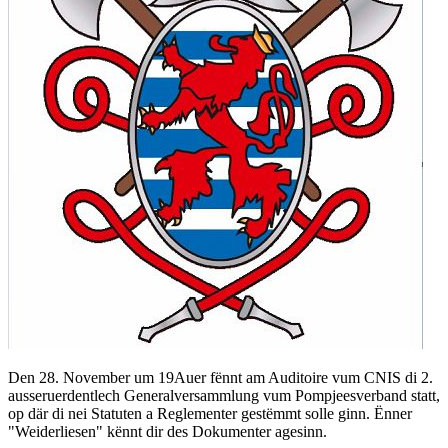
Den 28. November um 19Auer fënnt am Auditoire vum CNIS di 2.
ausseruerdentlech Generalversammlung vum Pompjeesverband statt,
op där di nei Statuten a Reglementer gestëmmt solle ginn. Ënner
"Weiderliesen" kënnt dir des Dokumenter agesinn.