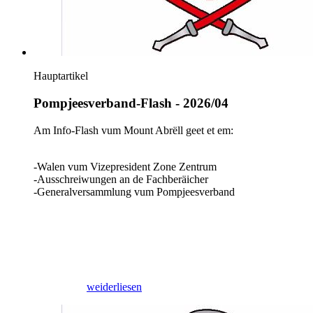
Hauptartikel
Pompjeesverband-Flash - 2026/04
Am Info-Flash vum Mount Abrëll geet et em:
-Walen vum Vizepresident Zone Zentrum
-Ausschreiwungen an de Fachberäicher
-Generalversammlung vum Pompjeesverband
30/04/2026
weiderliesen