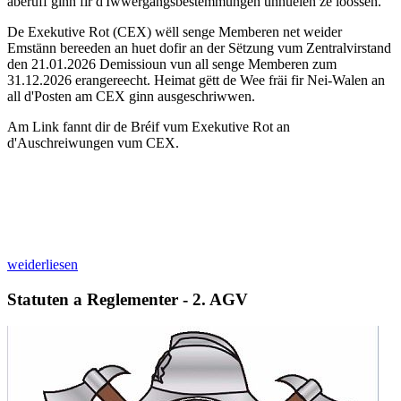
aberuff ginn fir d'Iwwergangsbestëmmungen unhuelen ze loossen.
De Exekutive Rot (CEX) wëll senge Memberen net weider
Emstänn bereeden an huet dofir an der Sëtzung vum Zentralvirstand
den 21.01.2026 Demissioun vun all senge Memberen zum
31.12.2026 erangereecht. Heimat gëtt de Wee fräi fir Nei-Walen an
all d'Posten am CEX ginn ausgeschriwwen.
Am Link fannt dir de Bréif vum Exekutive Rot an
d'Auschreiwungen vum CEX.
weiderliesen
Statuten a Reglementer - 2. AGV