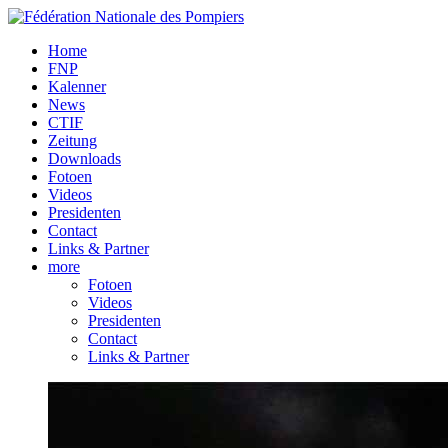
Home
FNP
Kalenner
News
CTIF
Zeitung
Downloads
Fotoen
Videos
Presidenten
Contact
Links & Partner
more
Fotoen
Videos
Presidenten
Contact
Links & Partner