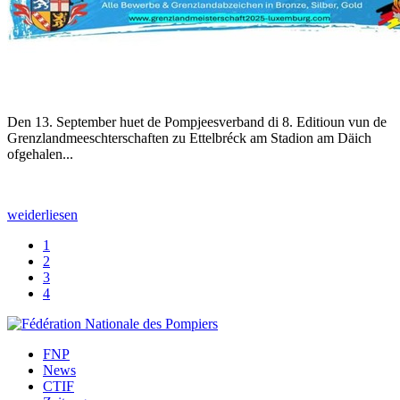
Den 13. September huet de Pompjeesverband di 8. Editioun vun de
Grenzlandmeeschterschaften zu Ettelbréck am Stadion am Däich
ofgehalen...
weiderliesen
1
2
3
4
FNP
News
CTIF