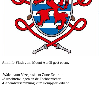
Am Info-Flash vum Mount Abrëll geet et em:
-Walen vum Vizepresident Zone Zentrum
-Ausschreiwungen an de Fachberäicher
-Generalversammlung vum Pompjeesverband