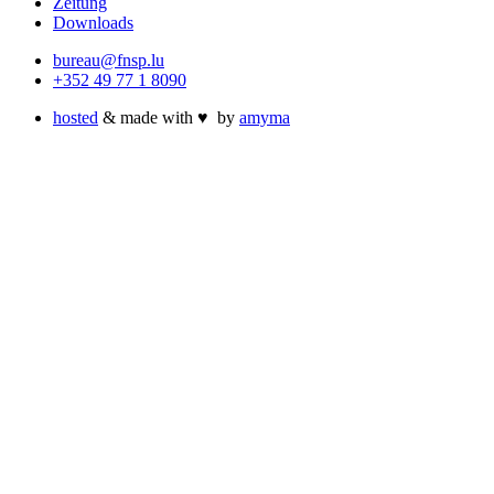
Zeitung
Downloads
bureau@fnsp.lu
+352 49 77 1 8090
hosted
& made with
♥
by
amyma