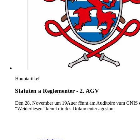
Hauptartikel
Statuten a Reglementer - 2. AGV
Den 28. November um 19Auer fënnt am Auditoire vum CNIS di 2
"Weiderliesen" kënnt dir des Dokumenter agesinn.