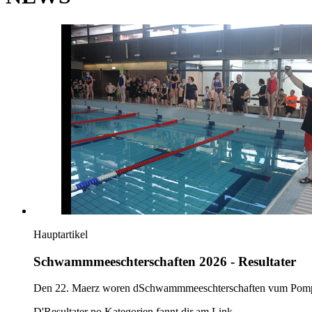
Hauptartikel
Schwammmeeschterschaften 2026 - Resultater
Den 22. Maerz woren dSchwammmeeschterschaften vum Pompje
D'Resultater no Kategorien fannt dir am Link.