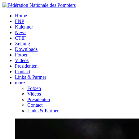
Home
FNP
Kalenner
News
CTIF
Zeitung
Downloads
Fotoen
Videos
Presidenten
Contact
Links & Partner
more
Fotoen
Videos
Presidenten
Contact
Links & Partner