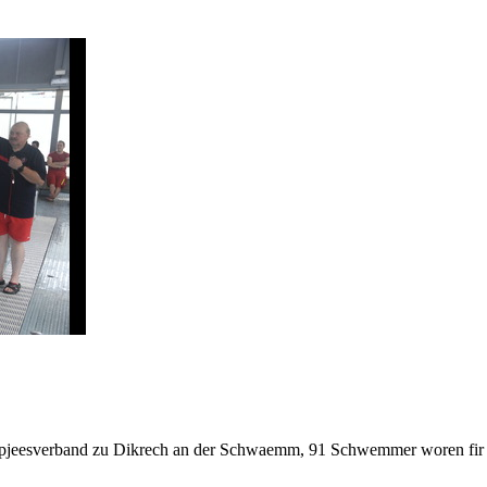
esverband zu Dikrech an der Schwaemm, 91 Schwemmer woren fir de