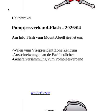
Hauptartikel
Pompjeesverband-Flash - 2026/04
Am Info-Flash vum Mount Abrëll geet et em:
-Walen vum Vizepresident Zone Zentrum
-Ausschreiwungen an de Fachberäicher
-Generalversammlung vum Pompjeesverband
30/04/2026
weiderliesen