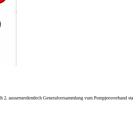
. ausseruerdentlech Generalversammlung vum Pompjeesverband statt, 