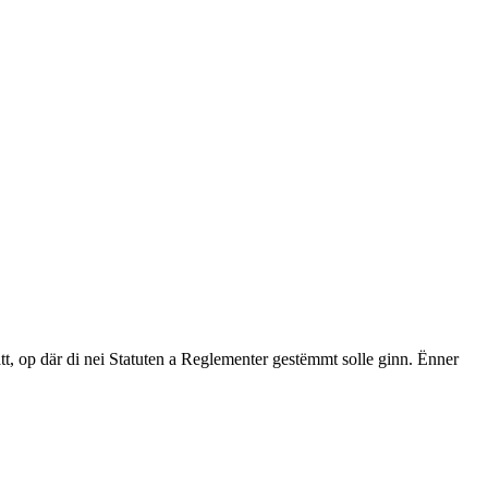
op där di nei Statuten a Reglementer gestëmmt solle ginn. Ënner