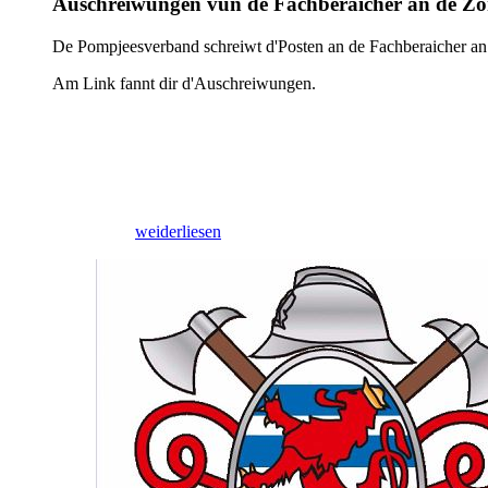
Auschreiwungen vun de Fachberäicher an de Z
De Pompjeesverband schreiwt d'Posten an de Fachberaicher an
Am Link fannt dir d'Auschreiwungen.
09/03/2026
weiderliesen