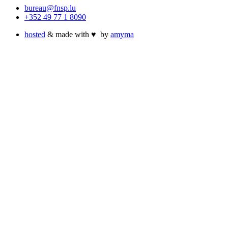
bureau@fnsp.lu
+352 49 77 1 8090
hosted
& made with
♥
by
amyma