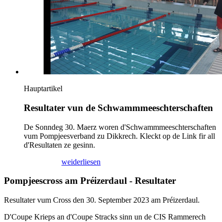
Hauptartikel
Resultater vun de Schwammmeeschterschaften
De Sonndeg 30. Maerz woren d'Schwammmeeschterschaften
vum Pompjeesverband zu Dikkrech. Kleckt op de Link fir all
d'Resultaten ze gesinn.
02/04/2025
weiderliesen
Pompjeescross am Préizerdaul - Resultater
Resultater vum Cross den 30. September 2023 am Préizerdaul.
D'Coupe Krieps an d'Coupe Stracks sinn un de CIS Rammerech