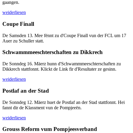
gaangen.
weiderliesen
Coupe Finall
De Samsden 13. Mee fënnt zu d'Coupe Finall vun der FCL um 17
Auer zu Schuller statt.
Schwammmeeschterschaften zu Dikkrech
De Sonndeg 16. Mäerz hunn d'Schwammmeeschterschaften zu
Dikkrech stattfonnt. Klickt de Link fir d'Resultater ze gesinn.
weiderliesen
Postlaf an der Stad
De Sonndeg 12. Mäerz huet de Postlaf an der Stad stattfonnt. Hei
fannt dir de Klassment vun de Pompjeeën.
weiderliesen
Grouss Reform vum Pompjeesverband