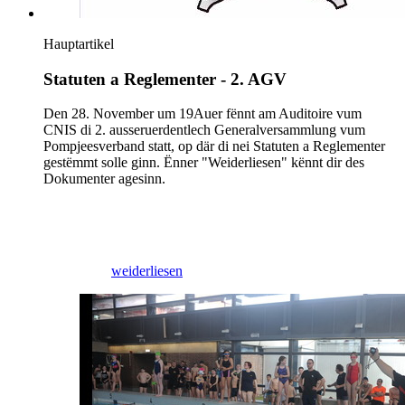
Hauptartikel
Statuten a Reglementer - 2. AGV
Den 28. November um 19Auer fënnt am Auditoire vum
CNIS di 2. ausseruerdentlech Generalversammlung vum
Pompjeesverband statt, op där di nei Statuten a Reglementer
gestëmmt solle ginn. Ënner "Weiderliesen" kënnt dir des
Dokumenter agesinn.
17/11/2025
weiderliesen