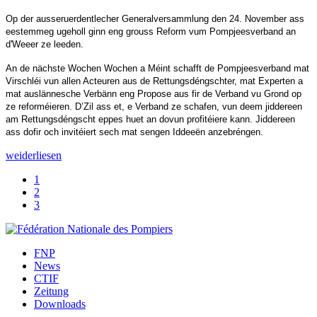
Op der ausseruerdentlecher Generalversammlung den 24. November ass
eestemmeg ugeholl ginn eng grouss Reform vum Pompjeesverband an
d'Weeer ze leeden.
An de nächste Wochen Wochen a Méint schafft de Pompjeesverband mat
Virschléi vun allen Acteuren aus de Rettungsdéngschter, mat Experten a
mat auslännesche Verbänn eng Propose aus fir de Verband vu Grond op
ze reforméieren. D’Zil ass et, e Verband ze schafen, vun deem jiddereen
am Rettungsdéngscht eppes huet an dovun profitéiere kann. Jiddereen
ass dofir och invitéiert sech mat sengen Iddeeën anzebréngen.
weiderliesen
1
2
3
FNP
News
CTIF
Zeitung
Downloads