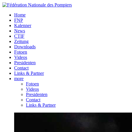
Home
FNP
Kalenner
News
CTIF
Zeitung
Downloads
Fotoen
Videos
Presidenten
Contact
Links & Partner
more
Fotoen
Videos
Presidenten
Contact
Links & Partner