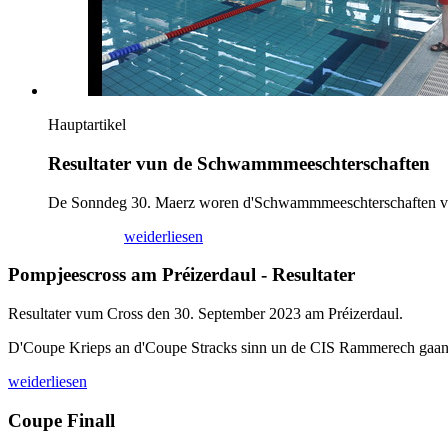
Hauptartikel
Resultater vun de Schwammmeeschterschaften
De Sonndeg 30. Maerz woren d'Schwammmeeschterschaften vum 
02/04/2025
weiderliesen
Pompjeescross am Préizerdaul - Resultater
Resultater vum Cross den 30. September 2023 am Préizerdaul.
D'Coupe Krieps an d'Coupe Stracks sinn un de CIS Rammerech gaa
weiderliesen
Coupe Finall