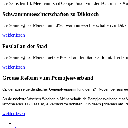
De Samsden 13. Mee fënnt zu d'Coupe Finall vun der FCL um 17 Auer 
Schwammmeeschterschaften zu Dikkrech
De Sonndeg 16. Mäerz hunn d'Schwammmeeschterschaften zu Dikkrech s
weiderliesen
Postlaf an der Stad
De Sonndeg 12. Mäerz huet de Postlaf an der Stad stattfonnt. Hei fa
weiderliesen
Grouss Reform vum Pompjeesverband
Op der ausseruerdentlecher Generalversammlung den 24. November ass ee
An de nächste Wochen Wochen a Méint schafft de Pompjeesverband mat Vir
reforméieren. D’Zil ass et, e Verband ze schafen, vun deem jiddereen am R
weiderliesen
1