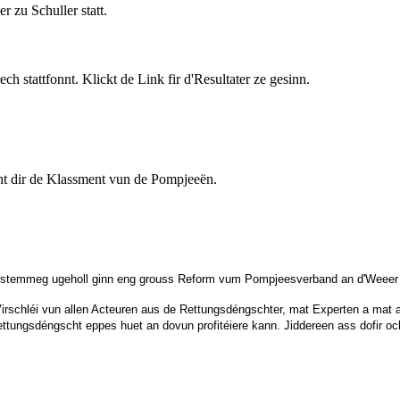
zu Schuller statt.
tattfonnt. Klickt de Link fir d'Resultater ze gesinn.
nnt dir de Klassment vun de Pompjeeën.
stemmeg ugeholl ginn eng grouss Reform vum Pompjeesverband an d'Weeer 
schléi vun allen Acteuren aus de Rettungsdéngschter, mat Experten a mat 
ettungsdéngscht eppes huet an dovun profitéiere kann. Jiddereen ass dofir o