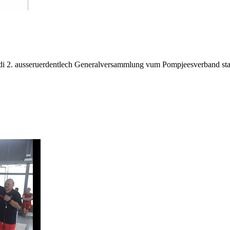
. ausseruerdentlech Generalversammlung vum Pompjeesverband statt, 