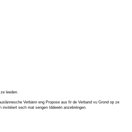
ze leeden.
auslännesche Verbänn eng Propose aus fir de Verband vu Grond op ze
ch invitéiert sech mat sengen Iddeeën anzebréngen.