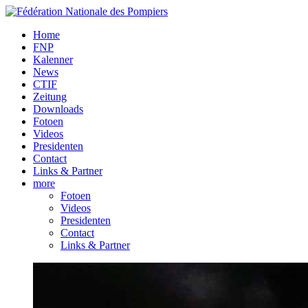
Home
FNP
Kalenner
News
CTIF
Zeitung
Downloads
Fotoen
Videos
Presidenten
Contact
Links & Partner
more
Fotoen
Videos
Presidenten
Contact
Links & Partner