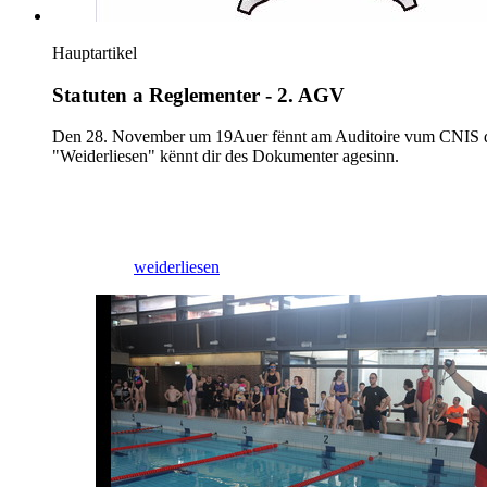
Hauptartikel
Statuten a Reglementer - 2. AGV
Den 28. November um 19Auer fënnt am Auditoire vum CNIS di 2
"Weiderliesen" kënnt dir des Dokumenter agesinn.
17/11/2025
weiderliesen