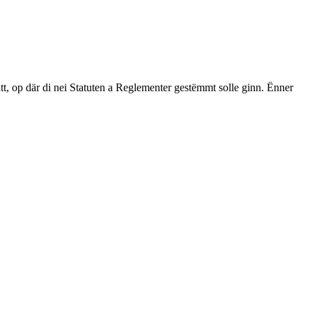
op där di nei Statuten a Reglementer gestëmmt solle ginn. Ënner