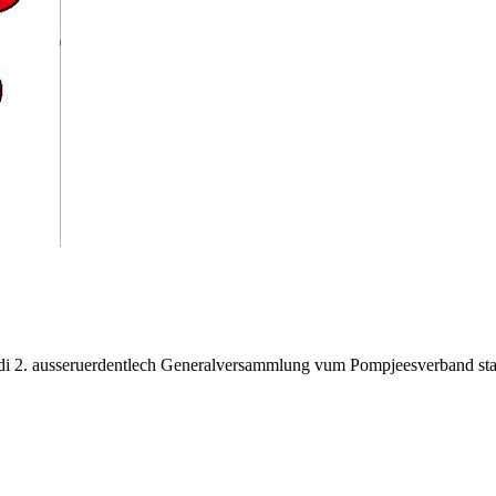
. ausseruerdentlech Generalversammlung vum Pompjeesverband statt, 