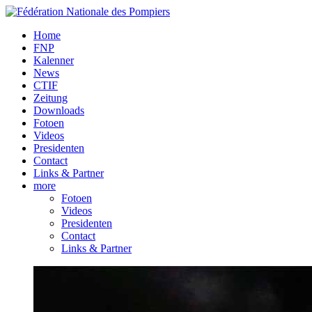
Home
FNP
Kalenner
News
CTIF
Zeitung
Downloads
Fotoen
Videos
Presidenten
Contact
Links & Partner
more
Fotoen
Videos
Presidenten
Contact
Links & Partner