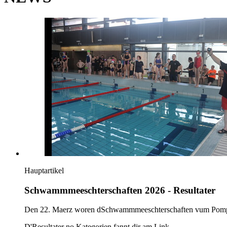
Hauptartikel
Schwammmeeschterschaften 2026 - Resultater
Den 22. Maerz woren dSchwammmeeschterschaften vum Pompje
D'Resultater no Kategorien fannt dir am Link.