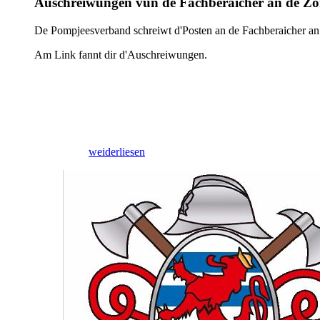
Auschreiwungen vun de Fachberäicher an de Z
De Pompjeesverband schreiwt d'Posten an de Fachberaicher an
Am Link fannt dir d'Auschreiwungen.
09/03/2026
weiderliesen