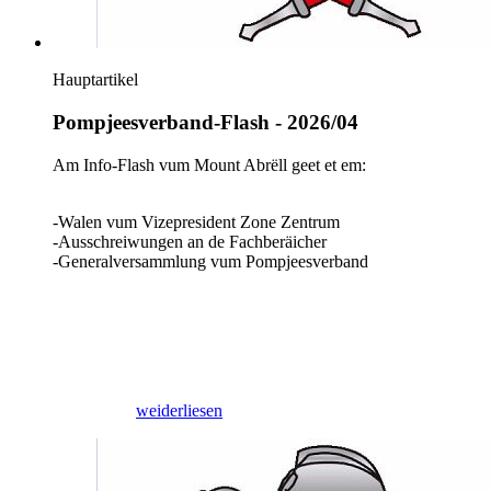
Hauptartikel
Pompjeesverband-Flash - 2026/04
Am Info-Flash vum Mount Abrëll geet et em:
-Walen vum Vizepresident Zone Zentrum
-Ausschreiwungen an de Fachberäicher
-Generalversammlung vum Pompjeesverband
30/04/2026
weiderliesen