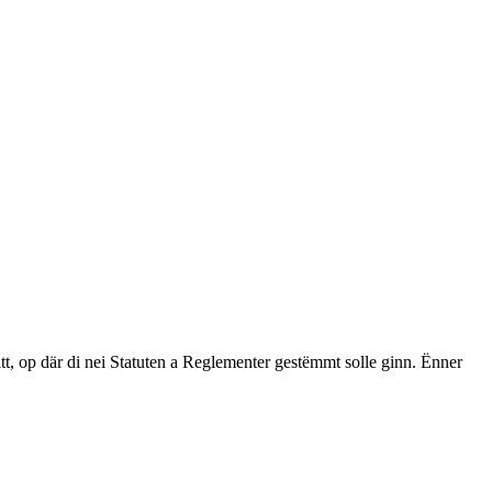
op där di nei Statuten a Reglementer gestëmmt solle ginn. Ënner