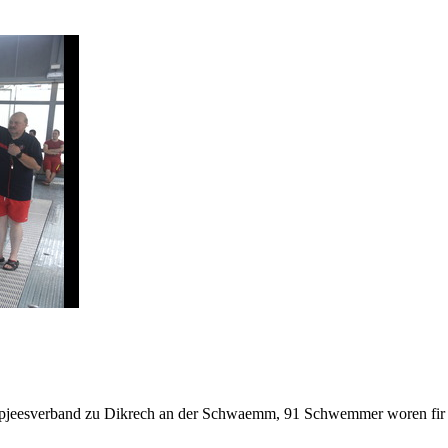
esverband zu Dikrech an der Schwaemm, 91 Schwemmer woren fir de