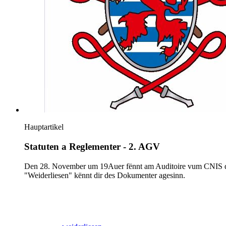
Hauptartikel
Statuten a Reglementer - 2. AGV
Den 28. November um 19Auer fënnt am Auditoire vum CNIS di 2
"Weiderliesen" kënnt dir des Dokumenter agesinn.