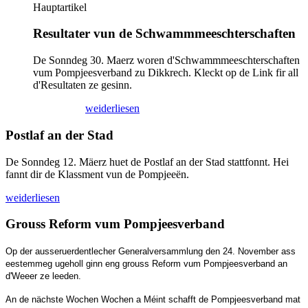
Hauptartikel
Resultater vun de Schwammmeeschterschaften
De Sonndeg 30. Maerz woren d'Schwammmeeschterschaften
vum Pompjeesverband zu Dikkrech. Kleckt op de Link fir all
d'Resultaten ze gesinn.
02/04/2025
weiderliesen
Postlaf an der Stad
De Sonndeg 12. Mäerz huet de Postlaf an der Stad stattfonnt. Hei
fannt dir de Klassment vun de Pompjeeën.
weiderliesen
Grouss Reform vum Pompjeesverband
Op der ausseruerdentlecher Generalversammlung den 24. November ass
eestemmeg ugeholl ginn eng grouss Reform vum Pompjeesverband an
d'Weeer ze leeden.
An de nächste Wochen Wochen a Méint schafft de Pompjeesverband mat