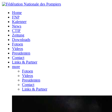
Home
FNP
Kalenner
News
CTIF
Zeitung
Downloads
Fotoen
Videos
Presidenten
Contact
Links & Partner
more
Fotoen
Videos
Presidenten
Contact
Links & Partner