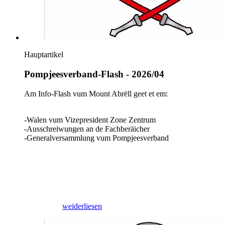
Hauptartikel
Pompjeesverband-Flash - 2026/04
Am Info-Flash vum Mount Abrëll geet et em:
-Walen vum Vizepresident Zone Zentrum
-Ausschreiwungen an de Fachberäicher
-Generalversammlung vum Pompjeesverband
30/04/2026
weiderliesen