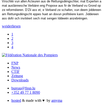
Virschléi vun allen Acteuren aus de Rettungsdéngschter, mat Experten a
mat auslännesche Verbänn eng Propose aus fir de Verband vu Grond op
ze reforméieren. D’Zil ass et, e Verband ze schafen, vun deem jiddereen
am Rettungsdéngscht eppes huet an dovun profitéiere kann. Jiddereen
ass dofir och invitéiert sech mat sengen Iddeeën anzebréngen.
weiderliesen
1
2
3
4
FNP
News
CTIF
Zeitung
Downloads
bureau@fnsp.lu
+352 49 77 1 8090
hosted
& made with
♥
by
amyma