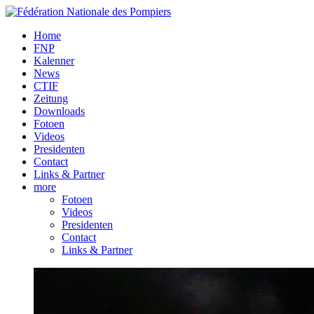
Home
FNP
Kalenner
News
CTIF
Zeitung
Downloads
Fotoen
Videos
Presidenten
Contact
Links & Partner
more
Fotoen
Videos
Presidenten
Contact
Links & Partner