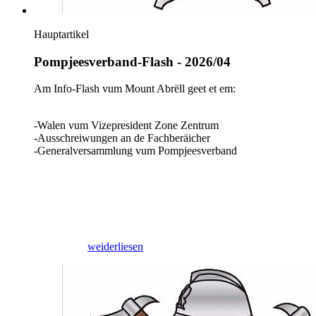
Hauptartikel
Pompjeesverband-Flash - 2026/04
Am Info-Flash vum Mount Abrëll geet et em:
-Walen vum Vizepresident Zone Zentrum
-Ausschreiwungen an de Fachberäicher
-Generalversammlung vum Pompjeesverband
30/04/2026
weiderliesen