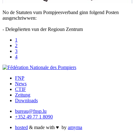
No de Statuten vum Pompjeesverband ginn folgend Posten
ausgeschriwwen:
- Delegéierten vun der Regioun Zentrum
1
2
3
4
FNP
News
CTIF
Zeitung
Downloads
bureau@fnsp.lu
+352 49 77 1 8090
hosted
& made with
♥
by
amyma