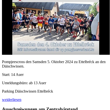
Pompjeescross den Samsden 5. Oktober 2024 zu Ettelbréck an den
Däischwissen.
Start: 14 Auer
Umeldungsbüro: ab 13 Auer
Parking Däischwissen Ettelbréck
weiderliesen
Ausschreiwungen am Zentralvirstand