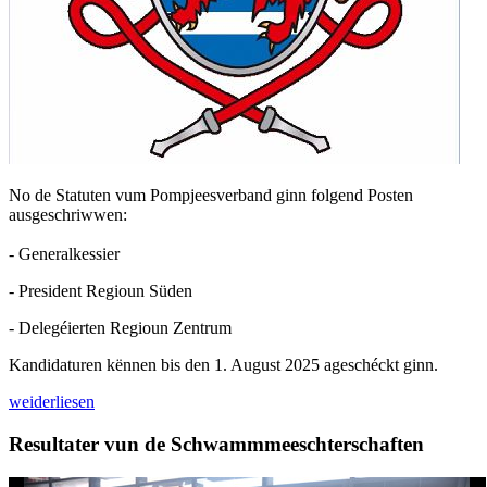
No de Statuten vum Pompjeesverband ginn folgend Posten
ausgeschriwwen:
- Generalkessier
- President Regioun Süden
- Delegéierten Regioun Zentrum
Kandidaturen kënnen bis den 1. August 2025 ageschéckt ginn.
weiderliesen
Resultater vun de Schwammmeeschterschaften