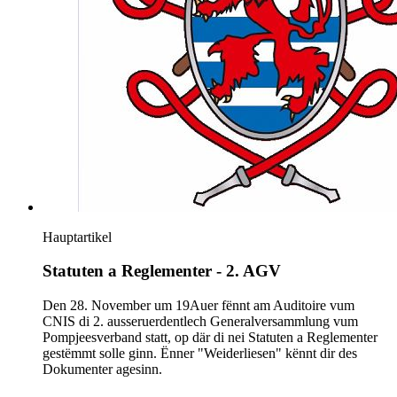
Hauptartikel
Statuten a Reglementer - 2. AGV
Den 28. November um 19Auer fënnt am Auditoire vum
CNIS di 2. ausseruerdentlech Generalversammlung vum
Pompjeesverband statt, op där di nei Statuten a Reglementer
gestëmmt solle ginn. Ënner "Weiderliesen" kënnt dir des
Dokumenter agesinn.