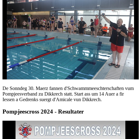
De Sonndeg 30. Maerz fannen d'Schwammmeeschterschaften vum
Pompjeesverband zu Dikkrech statt. Start ass um 14 Auer a fir
Iessen a Gedrenks suergt d'Amicale vun Dikkrech.
Pompjeescross 2024 - Resultater