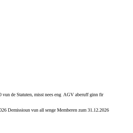
un de Statuten, misst nees eng AGV aberuff ginn fir
.2026 Demissioun vun all senge Memberen zum 31.12.2026