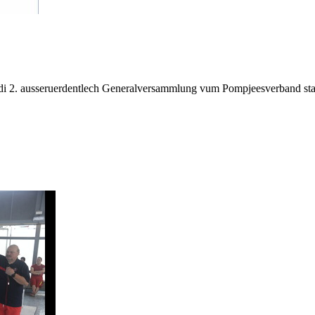
. ausseruerdentlech Generalversammlung vum Pompjeesverband statt, 