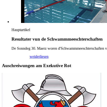
Hauptartikel
Resultater vun de Schwammmeeschterschaften
De Sonndeg 30. Maerz woren d'Schwammmeeschterschaften vum 
02/04/2025
weiderliesen
Auschreiwungen am Exekutive Rot