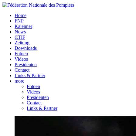
Home
FNP
Kalenner
News
CTIF
Zeitung
Downloads
Fotoen
Videos
Presidenten
Contact
Links & Partner
more
Fotoen
Videos
Presidenten
Contact
Links & Partner