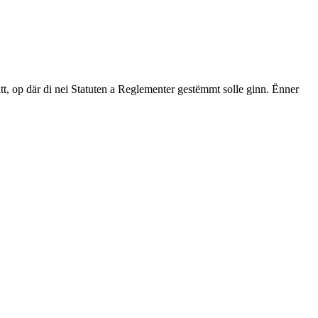
op där di nei Statuten a Reglementer gestëmmt solle ginn. Ënner