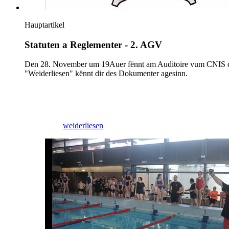
Hauptartikel
Statuten a Reglementer - 2. AGV
Den 28. November um 19Auer fënnt am Auditoire vum CNIS di 2
"Weiderliesen" kënnt dir des Dokumenter agesinn.
17/11/2025
weiderliesen