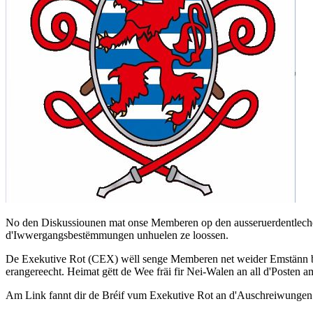
No den Diskussiounen mat onse Memberen op den ausseruerdentleche
d'Iwwergangsbestëmmungen unhuelen ze loossen.
De Exekutive Rot (CEX) wëll senge Memberen net weider Emstänn be
erangereecht. Heimat gëtt de Wee fräi fir Nei-Walen an all d'Poste
Am Link fannt dir de Bréif vum Exekutive Rot an d'Auschreiwung