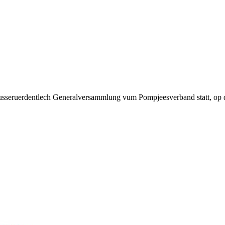
eruerdentlech Generalversammlung vum Pompjeesverband statt, op där