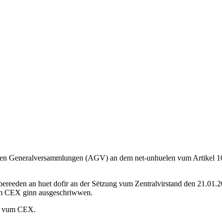
n Generalversammlungen (AGV) an dem net-unhuelen vum Artikel 10 v
reeden an huet dofir an der Sëtzung vum Zentralvirstand den 21.01
n am CEX ginn ausgeschriwwen.
en vum CEX.