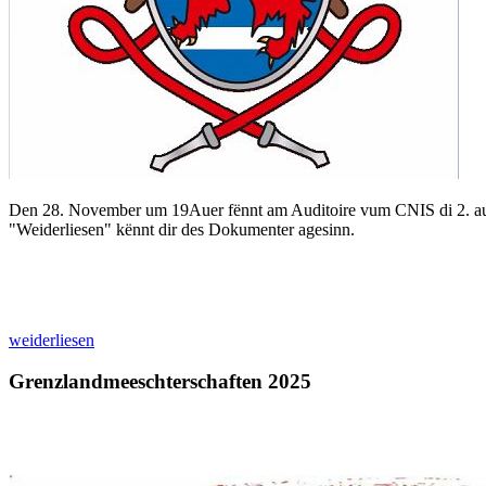
Den 28. November um 19Auer fënnt am Auditoire vum CNIS di 2. auss
"Weiderliesen" kënnt dir des Dokumenter agesinn.
weiderliesen
Grenzlandmeeschterschaften 2025