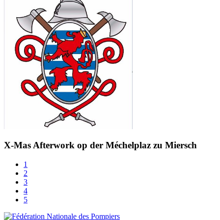
X-Mas Afterwork op der Méchelplaz zu Miersch
1
2
3
4
5